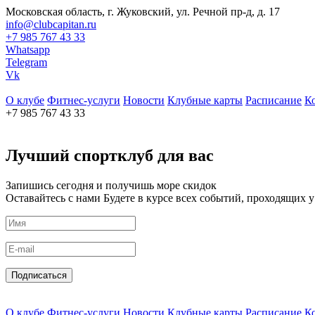
Московская область, г. Жуковский, ул. Речной пр-д, д. 17
info@clubcapitan.ru
+7 985 767 43 33
Whatsapp
Telegram
Vk
О клубе
Фитнес-услуги
Новости
Клубные карты
Расписание
К
+7 985 767 43 33
Лучший спортклуб для вас
Запишись сегодня и получишь море скидок
Оставайтесь с нами
Будете в курсе всех событий, проходящих у
Подписаться
О клубе
Фитнес-услуги
Новости
Клубные карты
Расписание
К